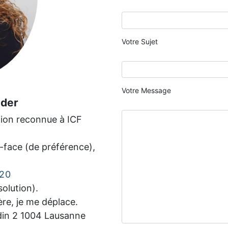
Votre Sujet
Votre Message
lder
ion reconnue à ICF
à-face (de préférence),
 20
olution).
ère, je me déplace.
rdin 2 1004 Lausanne